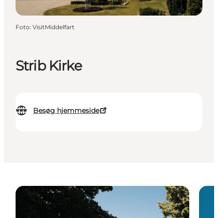
Foto
:
VisitMiddelfart
Strib Kirke
Besøg hjemmeside