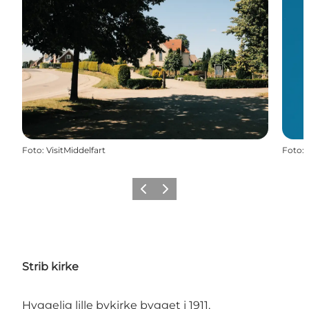
Foto
:
VisitMiddelfart
Foto
:
Forrige
Næste
Strib kirke
Hyggelig lille bykirke bygget i 1911.