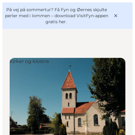
English
og
Danish
konferencer
På vej på sommertur? Få Fyn og Øernes skjulte
VisitFyn
Deutsch
perler med i lommen –
download VisitFyn-appen
gratis her.
Kirker og klostre
Oplevelser
Outdoor
Mad og drikke
Overnatning
Book lokale oplevelser