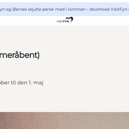
yn og Øernes skjulte perler med i lommen –
download VisitFyn-
mmeråbent)
ober til den 1. maj