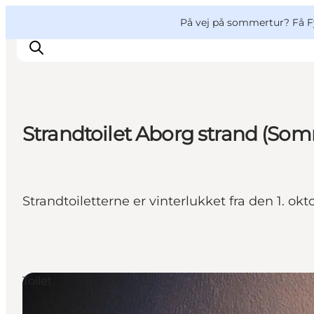
English
og
Danish
konferencer
VisitFyn
På vej på sommertur? Få F
Deutsch
Strandtoilet Aborg strand (So
Oplevelser
Outdoor
Mad og drikke
Strandtoiletterne er vinterlukket fra den 1. okt
Overnatning
Book lokale oplevelser
Toilet