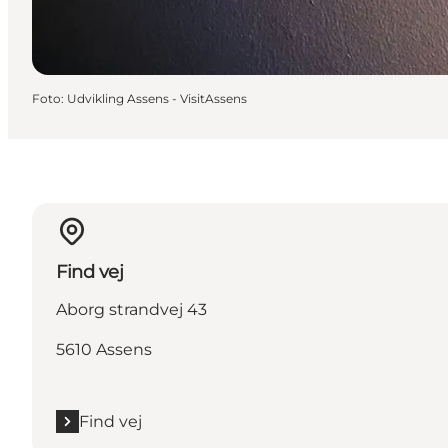
Foto
:
Udvikling Assens - VisitAssens
Find vej
Aborg strandvej 43
5610 Assens
Find vej