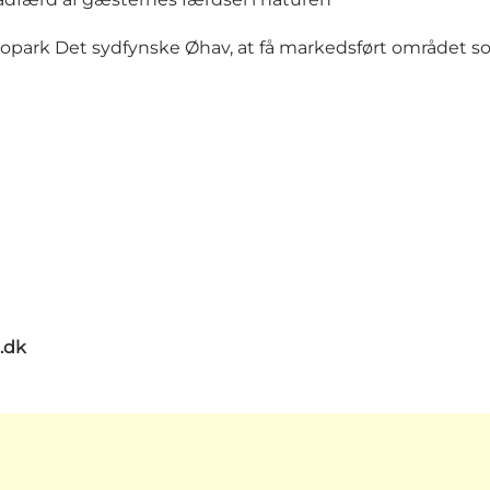
eopark Det sydfynske Øhav, at få markedsført området s
.dk