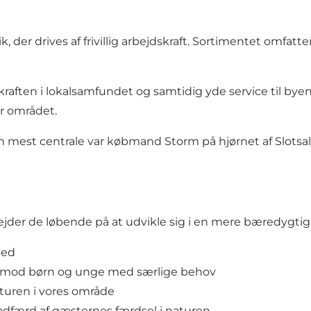
er drives af frivillig arbejdskraft. Sortimentet omfatte
ften i lokalsamfundet og samtidig yde service til byen
r området.
 mest centrale var købmand Storm på hjørnet af Slotsal
er de løbende på at udvikle sig i en mere bæredygtig
hed
t mod børn og unge med særlige behov
turen i vores område
 adfærd af gæsternes færdsel i naturen