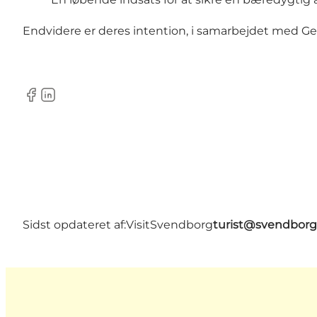
Endvidere er deres intention, i samarbejdet med G
Facebook
LinkedIn
Sidst opdateret af:
VisitSvendborg
turist@svendborg