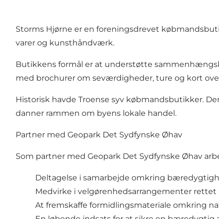
Storms Hjørne er en foreningsdrevet købmandsbutik, d
varer og kunsthåndværk.
Butikkens formål er at understøtte sammenhængskra
med brochurer om seværdigheder, ture og kort ove
Historisk havde Troense syv købmandsbutikker. Den
danner rammen om byens lokale handel.
Partner med Geopark Det Sydfynske Øhav
Som partner med Geopark Det Sydfynske Øhav arbejd
Deltagelse i samarbejde omkring bæredygtig
Medvirke i velgørenhedsarrangementer rette
At fremskaffe formidlingsmateriale omkring na
En løbende indsats for at sikre en bæredygtig