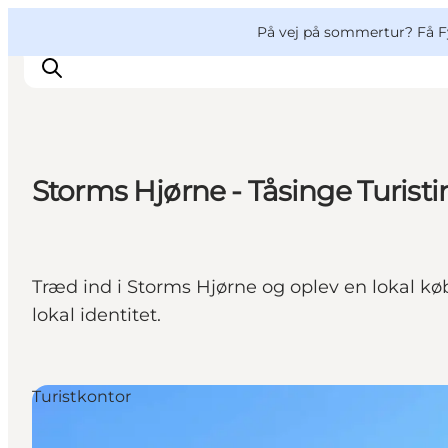
English
og
Danish
konferencer
VisitFyn
På vej på sommertur? Få F
Deutsch
Storms Hjørne - Tåsinge Turist
Oplevelser
Outdoor
Mad og drikke
Træd ind i Storms Hjørne og oplev en lokal 
Overnatning
lokal identitet.
Book lokale oplevelser
Turistkontor