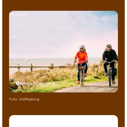
Hoteller
Nyborg, Fyn og øerne
Foto
:
VisitNyborg