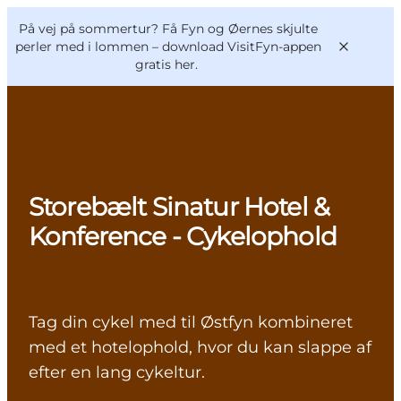
English
og
Danish
konferencer
På vej på sommertur? Få Fyn og Øernes skjulte
VisitFyn
Deutsch
perler med i lommen –
download VisitFyn-appen
gratis her.
Oplevelser
Storebælt Sinatur Hotel &
Outdoor
Konference - Cykelophold
Mad og drikke
Overnatning
Book lokale oplevelser
Tag din cykel med til Østfyn kombineret
med et hotelophold, hvor du kan slappe af
efter en lang cykeltur.