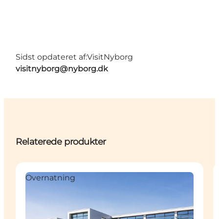
Sidst opdateret af:
VisitNyborg
visitnyborg@nyborg.dk
Relaterede produkter
Overnatning