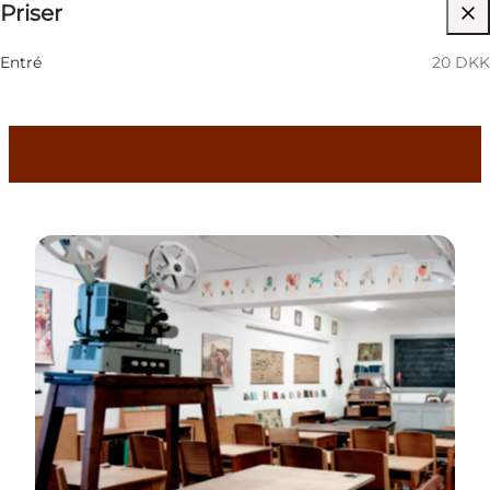
Priser
Besøg hjemmeside
Børn, Venner, Min partner, Mig selv, Min
Entré
20 DKK
virksomhed