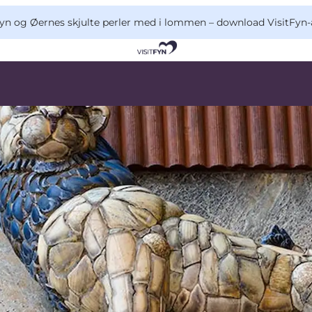
yn og Øernes skjulte perler med i lommen –
download VisitFyn-