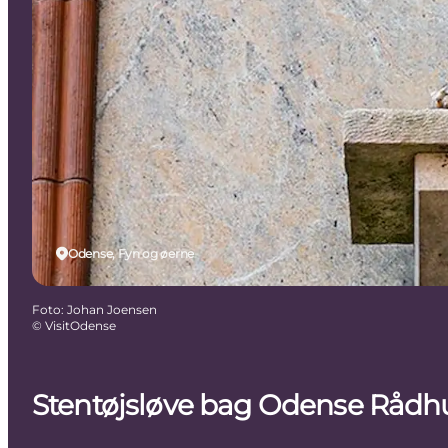
Odense, Fyn og øerne
Foto
:
Johan Joensen
©
VisitOdense
Stentøjsløve bag Odense Rådh