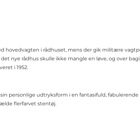
ved hovedvagten i rådhuset, mens der gik militære vagtp
n det nye rådhus skulle ikke mangle en løve, og over bag
eret i 1952.
in personlige udtryksform i en fantasifuld, fabulerende
ælde flerfarvet stentøj.