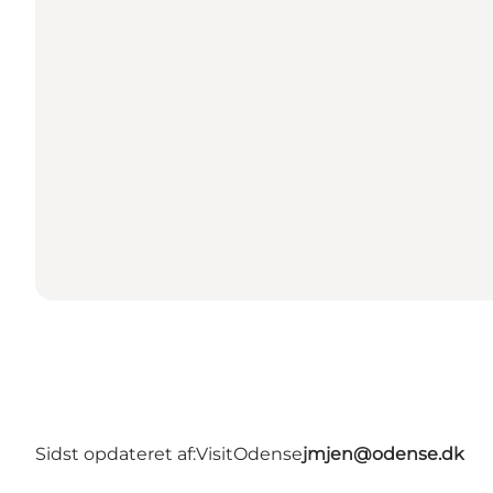
Sidst opdateret af:
VisitOdense
jmjen@odense.dk