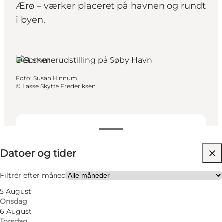
Ærø – værker placeret på havnen og rundt
i byen.
Søby, Fyn og øerne
Det sker
Foto
:
Susan Hinnum
©
Lasse Skytte Frederiksen
Datoer og tider
Datoer og tider
Besøg hjemmeside
Venner, Min partner, Mig selv
Filtrér efter måned
5 August
Onsdag
6 August
Torsdag