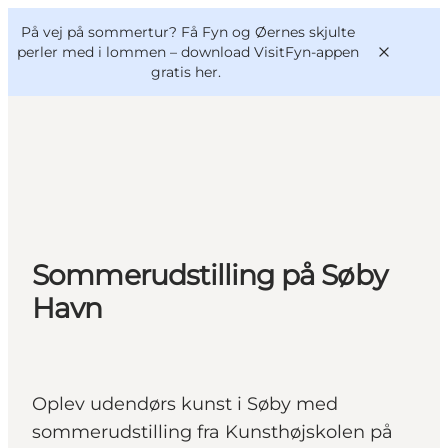
English
og
Danish
konferencer
På vej på sommertur? Få Fyn og Øernes skjulte
VisitFyn
Deutsch
perler med i lommen –
download VisitFyn-appen
gratis her.
Oplevelser
Outdoor
Sommerudstilling på Søby
Mad og drikke
Overnatning
Havn
Book lokale oplevelser
Oplev udendørs kunst i Søby med
sommerudstilling fra Kunsthøjskolen på