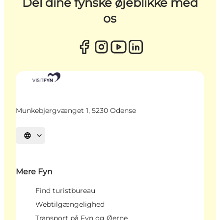
Del dine fynske øjeblikke med
os
Munkebjergvænget 1, 5230 Odense
Vælg sprog
Mere Fyn
Find turistbureau
Webtilgængelighed
Transport på Fyn og Øerne