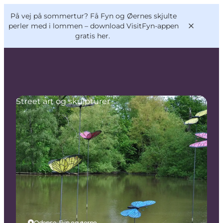
English
og
Danish
konferencer
På vej på sommertur? Få Fyn og Øernes skjulte
VisitFyn
Deutsch
perler med i lommen –
download VisitFyn-appen
gratis her.
Street art og skulpturer
Oplevelser
Outdoor
Mad og drikke
Overnatning
Book lokale oplevelser
Odense, Fyn og øerne