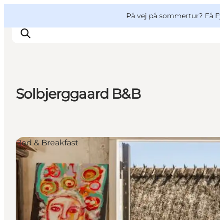
English
og
Danish
konferencer
VisitFyn
På vej på sommertur? Få F
Deutsch
Solbjerggaard B&B
Oplevelser
Outdoor
Mad og drikke
Bed & Breakfast
Overnatning
Book lokale oplevelser