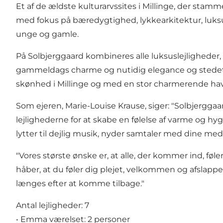
Et af de ældste kulturarvssites i Millinge, der stammer
med fokus på bæredygtighed, lykkearkitektur, luksus 
unge og gamle.
På Solbjerggaard kombineres alle luksuslejligheder
gammeldags charme og nutidig elegance og stedet er
skønhed i Millinge og med en stor charmerende have
Som ejeren, Marie-Louise Krause, siger: "Solbjergga
lejlighederne for at skabe en følelse af varme og hyg
lytter til dejlig musik, nyder samtaler med dine medg
"Vores største ønske er, at alle, der kommer ind, f
håber, at du føler dig plejet, velkommen og afslappet 
længes efter at komme tilbage."
Antal lejligheder: 7
• Emma værelset: 2 personer