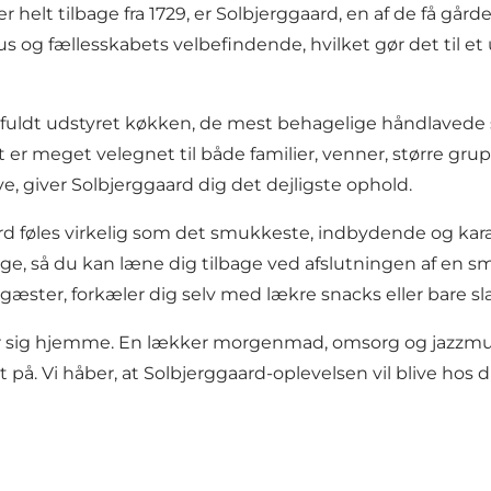
 helt tilbage fra 1729, er Solbjerggaard, en af de få gårde 
og fællesskabets velbefindende, hvilket gør det til et u
, fuldt udstyret køkken, de mest behagelige håndlavede
 meget velegnet til både familier, venner, større grup
, giver Solbjerggaard dig det dejligste ophold.
ard føles virkelig som det smukkeste, indbydende og kar
ge, så du kan læne dig tilbage ved afslutningen af en smu
æster, forkæler dig selv med lækre snacks eller bare slap
øler sig hjemme. En lækker morgenmad, omsorg og jazzmus
på. Vi håber, at Solbjerggaard-oplevelsen vil blive hos di