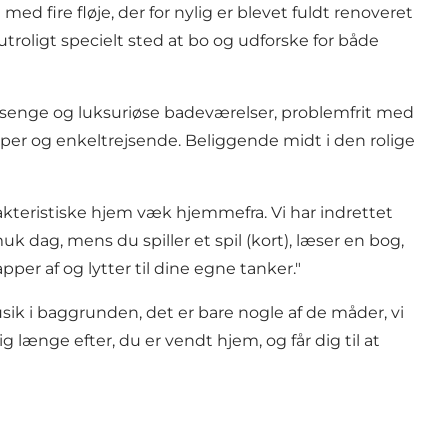
med fire fløje, der for nylig er blevet fuldt renoveret
troligt specielt sted at bo og udforske for både
 senge og luksuriøse badeværelser, problemfrit med
per og enkeltrejsende. Beliggende midt i den rolige
akteristiske hjem væk hjemmefra. Vi har indrettet
k dag, mens du spiller et spil (kort), læser en bog,
per af og lytter til dine egne tanker."
ik i baggrunden, det er bare nogle af de måder, vi
g længe efter, du er vendt hjem, og får dig til at