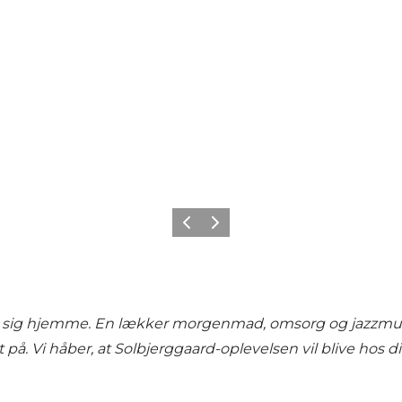
Forrige
Næste
øler sig hjemme. En lækker morgenmad, omsorg og jazzmus
på. Vi håber, at Solbjerggaard-oplevelsen vil blive hos dig