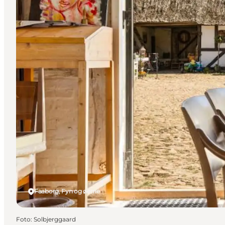
Faaborg, Fyn og øerne
Foto
:
Solbjerggaard