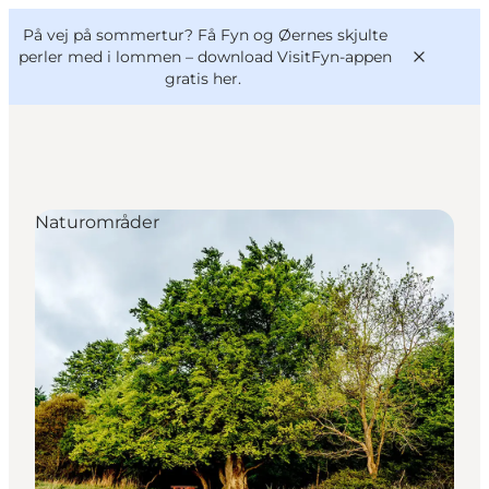
English
og
Danish
konferencer
På vej på sommertur? Få Fyn og Øernes skjulte
VisitFyn
Deutsch
perler med i lommen –
download VisitFyn-appen
gratis her.
Naturområder
Oplevelser
Outdoor
Mad og drikke
Overnatning
Book lokale oplevelser