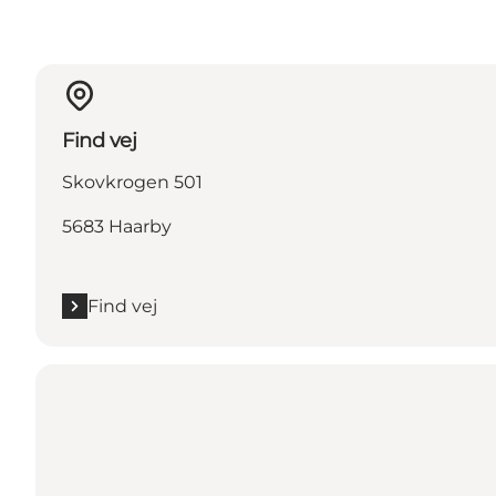
Find vej
Skovkrogen 501
5683 Haarby
Find vej