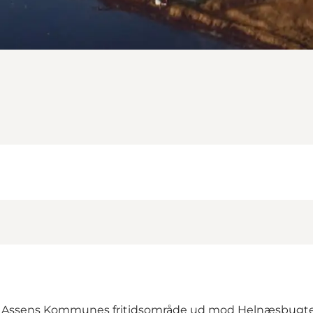
år på Assens Kommunes fritidsområde ud mod Helnæsbugt