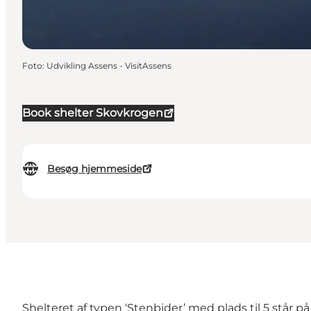
Foto
:
Udvikling Assens - VisitAssens
Book shelter Skovkrogen
Besøg hjemmeside
Shelteret af typen ‘Stenbider’ med plads til 5 st