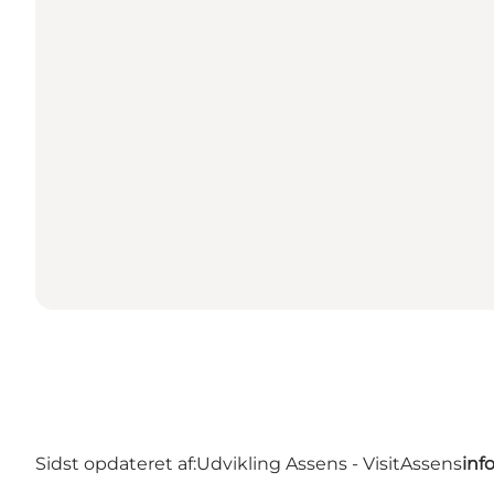
Sidst opdateret af:
Udvikling Assens - VisitAssens
inf