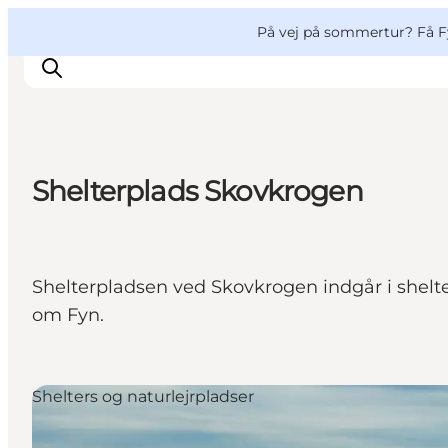
English
og
Danish
konferencer
VisitFyn
På vej på sommertur? Få F
Deutsch
Shelterplads Skovkrogen
Oplevelser
Outdoor
Mad og drikke
Shelterpladsen ved Skovkrogen indgår i shelt
Overnatning
om Fyn.
Book lokale oplevelser
Shelters og naturlejrpladser