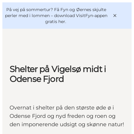
English
og
Danish
konferencer
På vej på sommertur? Få Fyn og Øernes skjulte
VisitFyn
Deutsch
perler med i lommen –
download VisitFyn-appen
gratis her.
Oplevelser
Shelter på Vigelsø midt i
Outdoor
Odense Fjord
Mad og drikke
Overnatning
Book lokale oplevelser
Overnat i shelter på den største øde ø i
Odense Fjord og nyd freden og roen og
den imponerende udsigt og skønne natur!