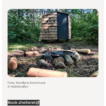
Shelters og naturlejrpladser
Foto
:
Nordfyns Kommune
©
VisitNordfyn
Book shelteret