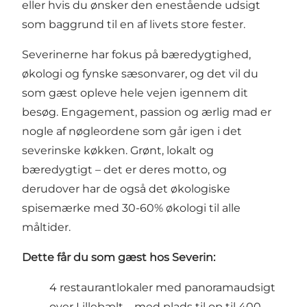
eller hvis du ønsker den enestående udsigt
som baggrund til en af livets store fester.
Severinerne har fokus på bæredygtighed,
økologi og fynske sæsonvarer, og det vil du
som gæst opleve hele vejen igennem dit
besøg. Engagement, passion og ærlig mad er
nogle af nøgleordene som går igen i det
severinske køkken. Grønt, lokalt og
bæredygtigt – det er deres motto, og
derudover har de også det økologiske
spisemærke med 30-60% økologi til alle
måltider.
Dette får du som gæst hos Severin:
4 restaurantlokaler med panoramaudsigt
over Lillebælt – med plads til op til 400