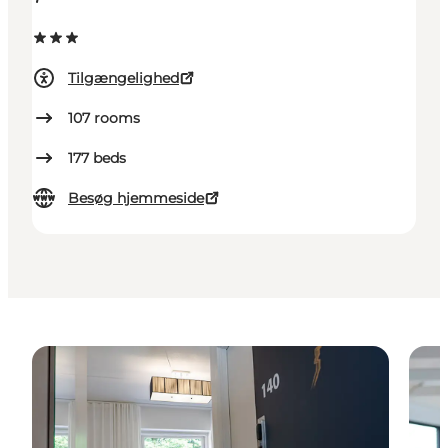
Tilgængelighed
107
rooms
177
beds
Besøg hjemmeside