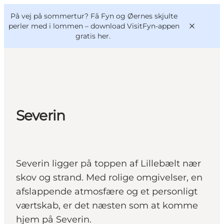
English
og
Danish
konferencer
På vej på sommertur? Få Fyn og Øernes skjulte
VisitFyn
Deutsch
perler med i lommen –
download VisitFyn-appen
gratis her.
Oplevelser
Severin
Outdoor
Mad og drikke
Overnatning
Severin ligger på toppen af Lillebælt nær
Book lokale oplevelser
skov og strand. Med rolige omgivelser, en
afslappende atmosfære og et personligt
værtskab, er det næsten som at komme
hjem på Severin.