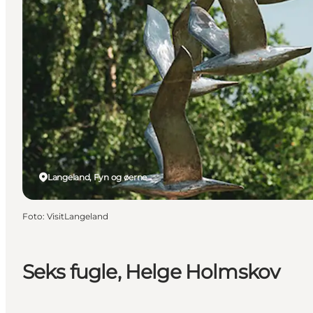
Langeland, Fyn og øerne
Foto
:
VisitLangeland
Seks fugle, Helge Holmskov