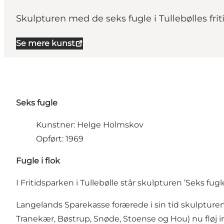
Skulpturen med de seks fugle i Tullebølles fri
Se mere kunst
Seks fugle
Kunstner: Helge Holmskov
Opført: 1969
Fugle i flok
I Fritidsparken i Tullebølle står skulpturen ’Seks fug
Langelands Sparekasse forærede i sin tid skulptur
Tranekær, Bøstrup, Snøde, Stoense og Hou) nu fløj in