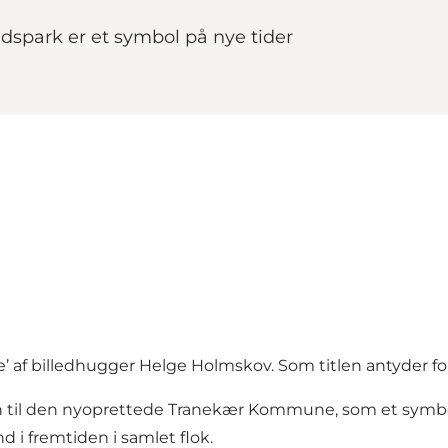
tidspark er et symbol på nye tider
le’ af billedhugger Helge Holmskov. Som titlen antyder fore
en til den nyoprettede Tranekær Kommune, som et symbo
d i fremtiden i samlet flok.