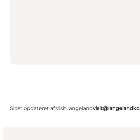
Sidst opdateret af:
VisitLangeland
visit@langeland