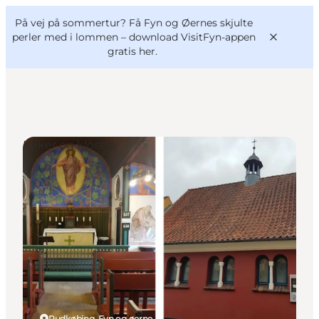
English
og
Danish
konferencer
På vej på sommertur? Få Fyn og Øernes skjulte
VisitFyn
Deutsch
perler med i lommen –
download VisitFyn-appen
gratis her.
Kirker og klostre
Oplevelser
Outdoor
Mad og drikke
Overnatning
Book lokale oplevelser
Rudkøbing, Fyn og øerne