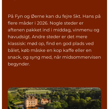
På Fyn og Øerne kan du fejre Skt. Hans på
flere måder i 2026. Nogle steder er
aftenen pakket ind i middag, vinmenu og
havudsigt. Andre steder er det mere
klassisk: mød op, find en god plads ved
bålet, køb måske en kop kaffe eller en
snack, og syng med, når midsommervisen
begynder.