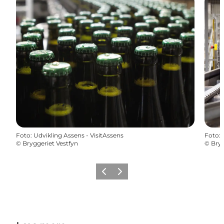
Foto
:
Udvikling Assens - VisitAssens
Foto
:
©
Bryggeriet Vestfyn
©
Bryg
Forrige
Næste