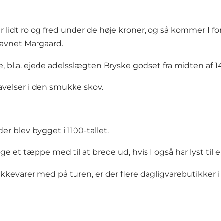
r lidt ro og fred under de høje kroner, og så kommer I fo
navnet Margaard.
bl.a. ejede adelsslægten Bryske godset fra midten af 1400-
ravelser i den smukke skov.
er blev bygget i 1100-tallet.
e et tæppe med til at brede ud, hvis I også har lyst til en
rikkevarer med på turen, er der flere dagligvarebutikke