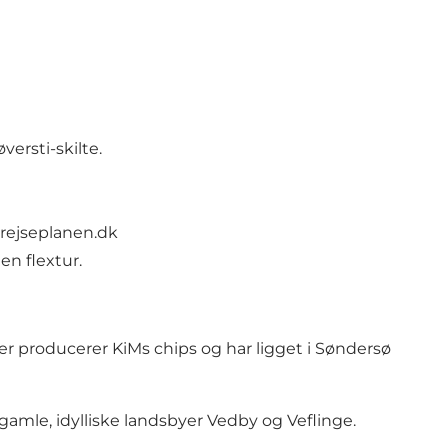
ersti-skilte.
rejseplanen.dk
en flextur.
der producerer KiMs chips og har ligget i Søndersø
amle, idylliske landsbyer Vedby og Veflinge.