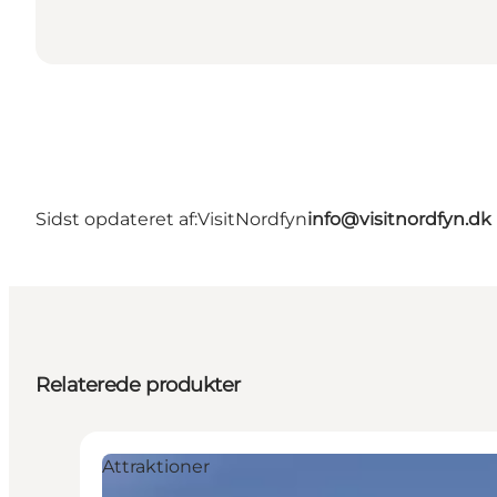
Sidst opdateret af:
VisitNordfyn
info@visitnordfyn.dk
Relaterede produkter
Attraktioner