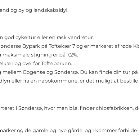
and og by og landskabsidyl.
n god cykeltur eller en rask vandretur.
ndersø Bypark på Toftekær 7 og er markeret af røde Kløv
 maksimale stigning er på 7,2%.
elkær og overfor Tofteparken.
 mellem Bogense og Søndersø. Du kan finde din tur på 
rdfyn eller fra en nabokommune, er det muligt at bestille 
rteret i Søndersø, hvor man bl.a. finder chipsfabrikken, 
arker og de gamle og nye gårde, og I kommer forbi de g