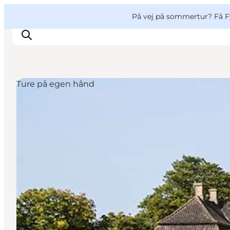
English
og
Danish
konferencer
VisitFyn
På vej på sommertur? Få F
Deutsch
Ture på egen hånd
Oplevelser
Outdoor
Mad og drikke
Overnatning
Book lokale oplevelser