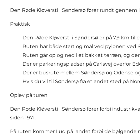
Den Røde Kløversti i Søndersø fører rundt gennem l
Praktisk
Den Røde Kløversti i Søndersø er på 7,9 km til e
Ruten har både start og mål ved pylonen ved Sø
Ruten går op og ned i et bakket terræn, og den
Der er parkeringspladser på Carlsvej overfor Ed
Der er busrute mellem Søndersø og Odense og
Hvis du vil til Søndersø fra et andet sted på No
Oplev på turen
Den Røde Kløversti i Søndersø fører forbi industrikva
siden 1971.
På ruten kommer I ud på landet forbi de bølgende m