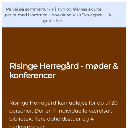
English
og
Danish
konferencer
På vej på sommertur? Få Fyn og Øernes skjulte
VisitFyn
Deutsch
perler med i lommen –
download VisitFyn-appen
gratis her.
Oplevelser
Risinge Herregård - møder &
Outdoor
konferencer
Mad og drikke
Overnatning
Book lokale oplevelser
Risinge Herregård kan udlejes for op til 20
personer. Der er 11 individuelle værelser,
bibliotek, flere opholdsstuer og 4
badeværelser.