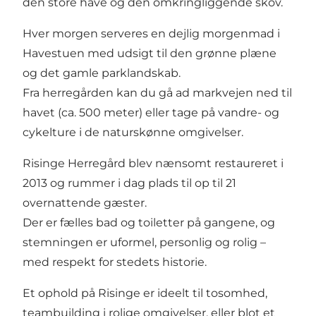
den store have og den omkringliggende skov.
Hver morgen serveres en dejlig morgenmad i
Havestuen med udsigt til den grønne plæne
og det gamle parklandskab.
Fra herregården kan du gå ad markvejen ned til
havet (ca. 500 meter) eller tage på vandre- og
cykelture i de naturskønne omgivelser.
Risinge Herregård blev nænsomt restaureret i
2013 og rummer i dag plads til op til 21
overnattende gæster.
Der er fælles bad og toiletter på gangene, og
stemningen er uformel, personlig og rolig –
med respekt for stedets historie.
Et ophold på Risinge er ideelt til tosomhed,
teambuilding i rolige omgivelser, eller blot et