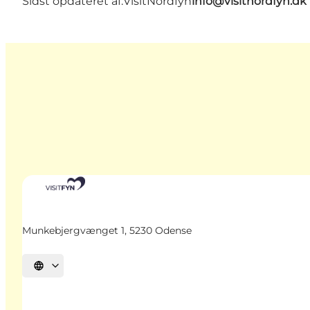
Sidst opdateret af:
VisitNordfyn
info@visitnordfyn.dk
Munkebjergvænget 1, 5230 Odense
Vælg sprog