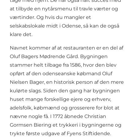
tage med hjem. De har også haft succes med
at tilbyde en nytårsmenu til travle værter og
værtinder. Og hvis du mangler et
selskabslokale midt i Odense, så kan de også
klare det.
Navnet kommer af at restauranten er en del af
Oluf Bagers Mødrende Gård. Bygningen
stammer helt tilbage fra 1586, hvor den blev
opført af den odenseanske købmand Oluf
Nielsen Bager, en historisk person af den mere
kulørte slags. Siden den gang har bygningen
huset mange forskellige ejere og erhverv,
adelsfolk, købmænd og grosserere for blot at
nævne nogle få. I 1772 åbnede Christian
Gormsen Biering et trykkeri i bygningerne og
trykte første udgave af Fyens Stiftidende.