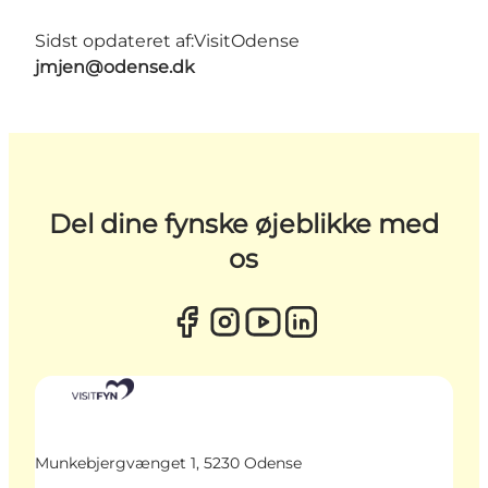
Sidst opdateret af:
VisitOdense
jmjen@odense.dk
Del dine fynske øjeblikke med
os
Munkebjergvænget 1, 5230 Odense