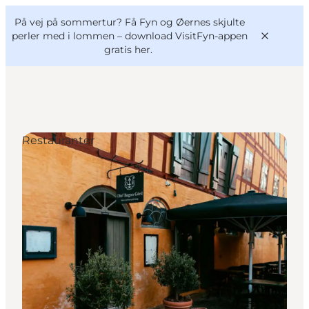
English
og
Danish
konferencer
På vej på sommertur? Få Fyn og Øernes skjulte
VisitFyn
Deutsch
perler med i lommen –
download VisitFyn-appen
gratis her.
Restauranter
Oplevelser
Outdoor
Mad og drikke
Overnatning
Book lokale oplevelser