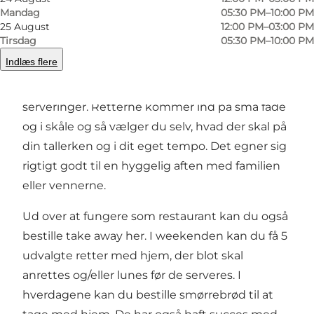
Mandag
05:30 PM–10:00 PM
25 August
12:00 PM–03:00 PM
Restaurant Oluf Bagers Gaard tilbyder frokost
Tirsdag
05:30 PM–10:00 PM
med små, lune retter og smørrebrød a la carte.
Indlæs flere
Om aften kan du afprøve deres populære
koncept med 9 lækre retter, fordelt på 3
serveringer. Retterne kommer ind på små fade
og i skåle og så vælger du selv, hvad der skal på
din tallerken og i dit eget tempo. Det egner sig
rigtigt godt til en hyggelig aften med familien
eller vennerne.
Ud over at fungere som restaurant kan du også
bestille take away her. I weekenden kan du få 5
udvalgte retter med hjem, der blot skal
anrettes og/eller lunes før de serveres. I
hverdagene kan du bestille smørrebrød til at