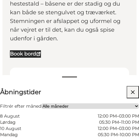
hestestald – båsene er der stadig og du
kan både se stengulvet og træværket.
Stemningen er afslappet og uformel og
når vejret er til det, kan du også spise
udenfor i gården.
Book bord
Se åbningstider
Åbningstider
Besøg hjemmeside
Min partner, Venner
Filtrér efter måned
8 August
12:00 PM–03:00 PM
Lørdag
05:30 PM–11:00 PM
10 August
12:00 PM–03:00 PM
Mandag
05:30 PM–10:00 PM