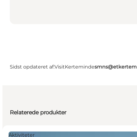
Sidst opdateret af:
VisitKerteminde
smns@etkertemi
Relaterede produkter
Aktiviteter