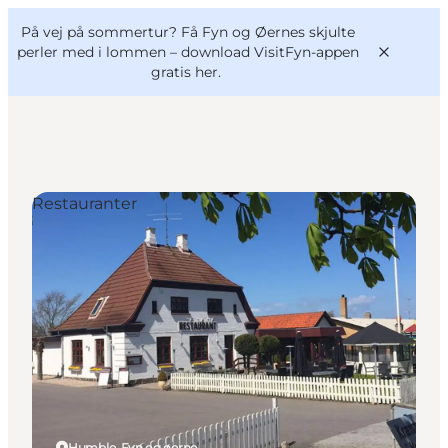
English
og
Danish
konferencer
På vej på sommertur? Få Fyn og Øernes skjulte
VisitFyn
Deutsch
perler med i lommen –
download VisitFyn-appen
gratis her.
Restauranter
Oplevelser
Outdoor
Mad og drikke
Overnatning
Book lokale oplevelser
Humble, Fyn og øerne