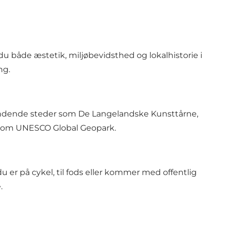
u både æstetik, miljøbevidsthed og lokalhistorie i
ng.
pændende steder som De Langelandske Kunsttårne,
t som UNESCO Global Geopark.
 er på cykel, til fods eller kommer med offentlig
.