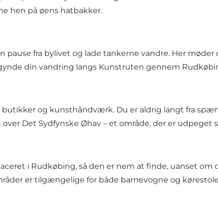
rne hen på øens hatbakker.
n pause fra bylivet og lade tankerne vandre. Her møder d
begynde din vandring langs Kunstruten gennem Rudkøbi
le butikker og kunsthåndværk. Du er aldrig langt fra s
n over Det Sydfynske Øhav – et område, der er udpege
aceret i Rudkøbing, så den er nem at finde, uanset om du
områder er tilgængelige for både barnevogne og kørestole