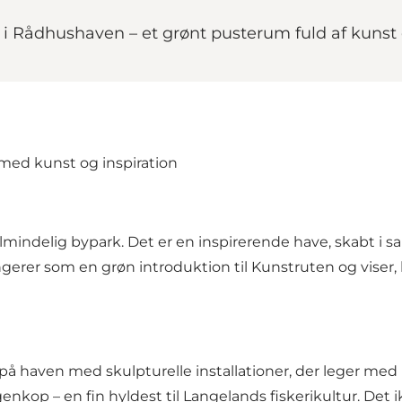
i Rådhushaven – et grønt pusterum fuld af kunst o
med kunst og inspiration
ndelig bypark. Det er en inspirerende have, skabt i sa
r som en grøn introduktion til Kunstruten og viser, hv
på haven med skulpturelle installationer, der leger med
genkop – en fin hyldest til Langelands fiskerikultur. D