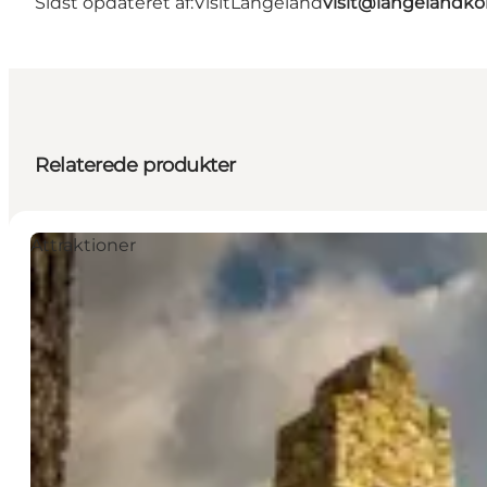
Sidst opdateret af:
VisitLangeland
visit@langeland
Relaterede produkter
Attraktioner