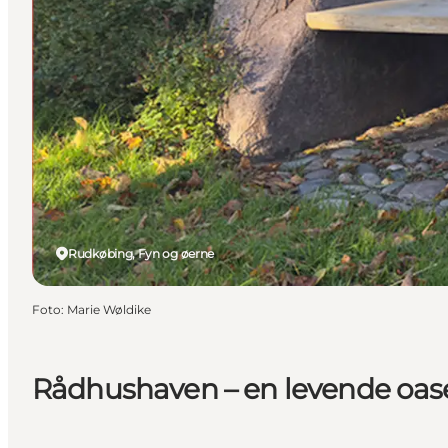
Rudkøbing, Fyn og øerne
Foto
:
Marie Wøldike
Rådhushaven – en levende oas