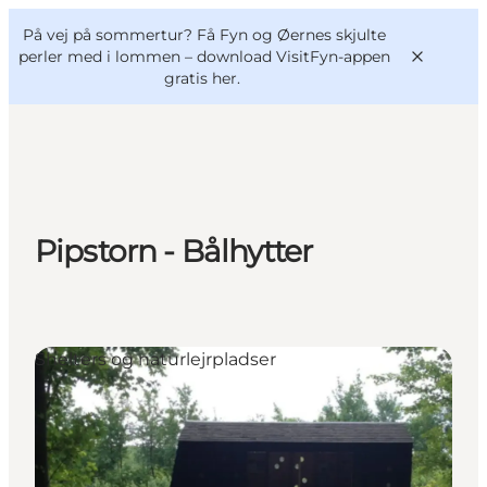
English
og
Danish
konferencer
På vej på sommertur? Få Fyn og Øernes skjulte
VisitFyn
Deutsch
perler med i lommen –
download VisitFyn-appen
gratis her.
Oplevelser
Pipstorn - Bålhytter
Outdoor
Mad og drikke
Overnatning
Book lokale oplevelser
Shelters og naturlejrpladser