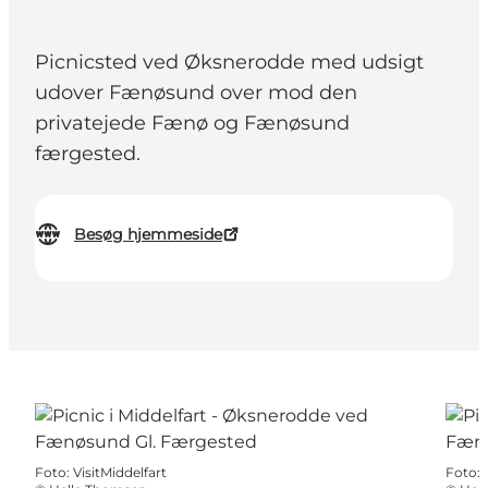
Picnicsted ved Øksnerodde med udsigt
udover Fænøsund over mod den
privatejede Fænø og Fænøsund
færgested.
Besøg hjemmeside
Foto
:
VisitMiddelfart
Foto
: