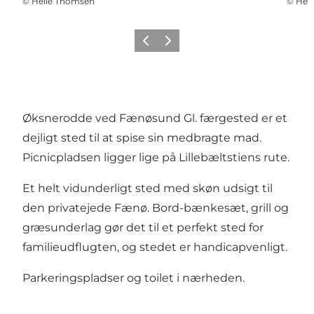
©
Helle Thomsen
©
Hel
Forrige
Næste
Øksnerodde ved Fænøsund Gl. færgested er et
dejligt sted til at spise sin medbragte mad.
Picnicpladsen ligger lige på Lillebæltstiens rute.
Et helt vidunderligt sted med skøn udsigt til
den privatejede Fænø. Bord-bænkesæt, grill og
græsunderlag gør det til et perfekt sted for
familieudflugten, og stedet er handicapvenligt.
Parkeringspladser og toilet i nærheden.