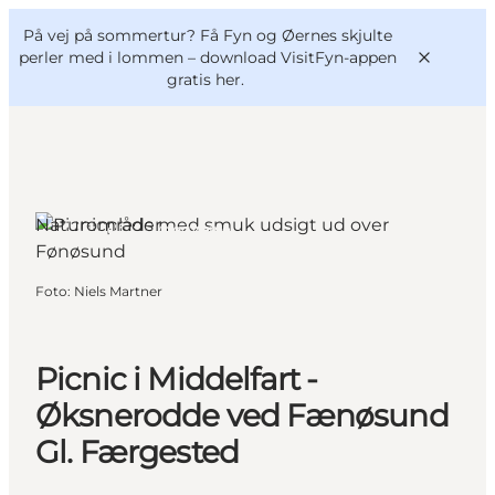
English
og
Danish
konferencer
På vej på sommertur? Få Fyn og Øernes skjulte
VisitFyn
Deutsch
perler med i lommen –
download VisitFyn-appen
gratis her.
Naturområder
Middelfart, Fyn og øerne
Oplevelser
Outdoor
Foto
:
Niels Martner
Mad og drikke
Overnatning
Book lokale oplevelser
Picnic i Middelfart -
Øksnerodde ved Fænøsund
Gl. Færgested