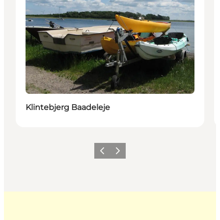
Klintebjerg Baadeleje
Forrige
Næste