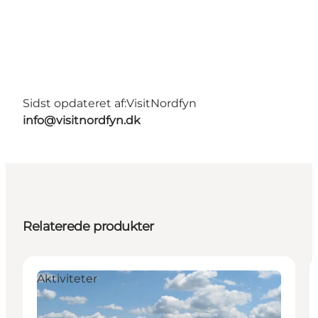
Sidst opdateret af:
VisitNordfyn
info@visitnordfyn.dk
Relaterede produkter
Aktiviteter