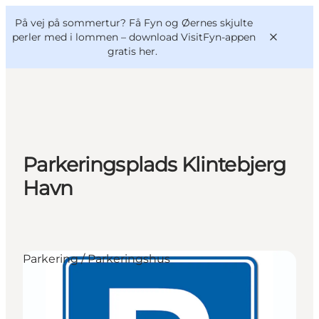
English
og
Danish
konferencer
På vej på sommertur? Få Fyn og Øernes skjulte
VisitFyn
Deutsch
perler med i lommen –
download VisitFyn-appen
gratis her.
Oplevelser
Parkeringsplads Klintebjerg
Outdoor
Havn
Mad og drikke
Overnatning
Book lokale oplevelser
Parkering / Parkeringshus