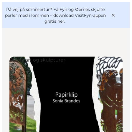
English
og
Danish
konferencer
På vej på sommertur? Få Fyn og Øernes skjulte
VisitFyn
Deutsch
perler med i lommen –
download VisitFyn-appen
gratis her.
Street art og skulpturer
Oplevelser
Outdoor
Mad og drikke
Overnatning
Book lokale oplevelser