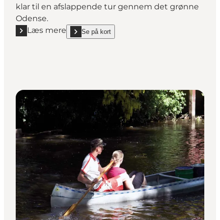
klar til en afslappende tur gennem det grønne
Odense.
Læs mere
Se på kort
Læs mere "Aafartens kanoudlejning"
show Aafartens kanoudlejning on_map