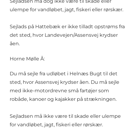
Sejladsen må dog ikke være til skade eller
ulempe for vandløbet, jagt, fiskeri eller rørskær.
Sejlads på Hattebæk er ikke tilladt opstrøms fra
det sted, hvor Landevejen/Assensvej krydser
åen.
Horne Mølle Å:
Du må sejle fra
udløbet i Helnæs Bugt
til det
sted, hvor
Assensvej
krydser åen. Du må sejle
med ikke-motordrevne små fartøjer som
robåde, kanoer og kajakker på strækningen.
Sejladsen må ikke være til skade eller ulempe
for vandløbet, jagt, fiskeri eller rørskær.