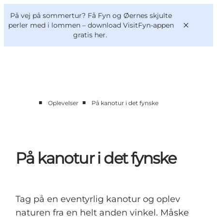
English
og
Danish
konferencer
På vej på sommertur? Få Fyn og Øernes skjulte
VisitFyn
Deutsch
perler med i lommen –
download VisitFyn-appen
gratis her.
■
■
Oplevelser
På kanotur i det fynske
Oplevelser
Outdoor
Mad og drikke
Overnatning
På kanotur i det fynske
Book lokale oplevelser
Tag på en eventyrlig kanotur og oplev
naturen fra en helt anden vinkel. Måske