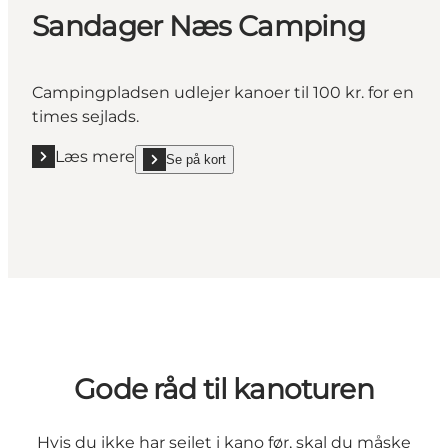
Sandager Næs Camping
Campingpladsen udlejer kanoer til 100 kr. for en
times sejlads.
Læs mere
Se på kort
Læs mere "Sandager Næs Camping"
show Sandager Næs Camping on_map
Gode råd til kanoturen
Hvis du ikke har sejlet i kano før, skal du måske