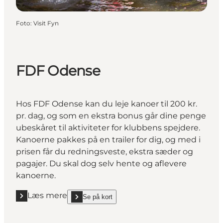
Foto
:
Visit Fyn
FDF Odense
Hos FDF Odense kan du leje kanoer til 200 kr.
pr. dag, og som en ekstra bonus går dine penge
ubeskåret til aktiviteter for klubbens spejdere.
Kanoerne pakkes på en trailer for dig, og med i
prisen får du redningsveste, ekstra sæder og
pagajer. Du skal dog selv hente og aflevere
kanoerne.
Læs mere
Se på kort
Læs mere "FDF Odense"
show FDF Odense on_map