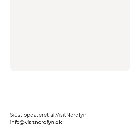
Sidst opdateret af:
VisitNordfyn
info@visitnordfyn.dk