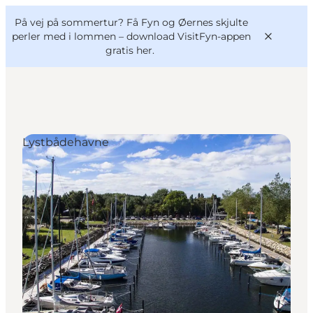
English
og
Danish
konferencer
På vej på sommertur? Få Fyn og Øernes skjulte
VisitFyn
Deutsch
perler med i lommen –
download VisitFyn-appen
gratis her.
Lystbådehavne
Oplevelser
Outdoor
Mad og drikke
Overnatning
Book lokale oplevelser