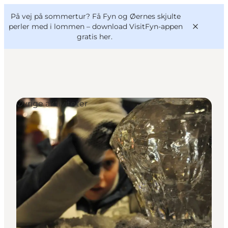
English
og
Danish
konferencer
På vej på sommertur? Få Fyn og Øernes skjulte
VisitFyn
Deutsch
perler med i lommen –
download VisitFyn-appen
gratis her.
Øvrige aktiviteter
Oplevelser
Outdoor
Mad og drikke
Overnatning
Book lokale oplevelser