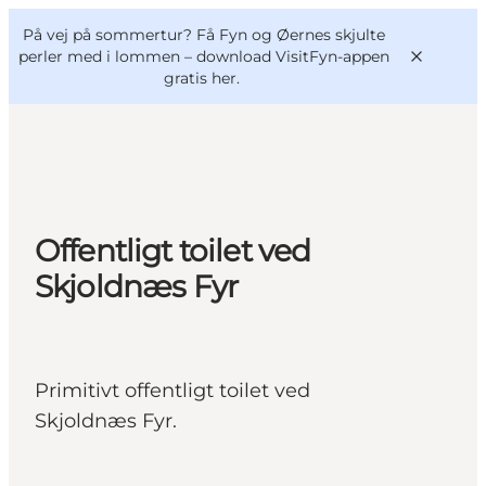
English
og
Danish
konferencer
På vej på sommertur? Få Fyn og Øernes skjulte
VisitFyn
Deutsch
perler med i lommen –
download VisitFyn-appen
gratis her.
Oplevelser
Offentligt toilet ved
Outdoor
Skjoldnæs Fyr
Mad og drikke
Overnatning
Book lokale oplevelser
Primitivt offentligt toilet ved
Skjoldnæs Fyr.