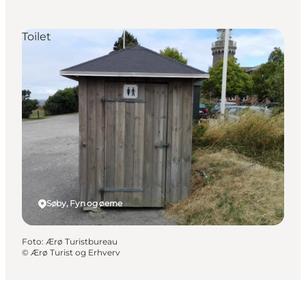
Toilet
Søby, Fyn og øerne
Foto
:
Ærø Turistbureau
©
Ærø Turist og Erhverv