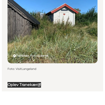
Tranekær, Fyn og øerne
Foto
:
VisitLangeland
Oplev Tranekær