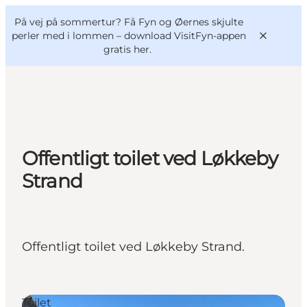
English
og
Danish
konferencer
På vej på sommertur? Få Fyn og Øernes skjulte
VisitFyn
Deutsch
perler med i lommen –
download VisitFyn-appen
gratis her.
Oplevelser
Offentligt toilet ved Løkkeby
Outdoor
Strand
Mad og drikke
Overnatning
Book lokale oplevelser
Offentligt toilet ved Løkkeby Strand.
Toilet