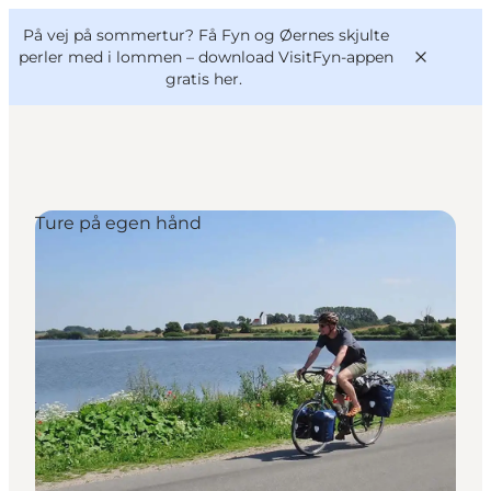
English
og
Danish
konferencer
På vej på sommertur? Få Fyn og Øernes skjulte
VisitFyn
Deutsch
perler med i lommen –
download VisitFyn-appen
gratis her.
Ture på egen hånd
Oplevelser
Outdoor
Mad og drikke
Overnatning
Book lokale oplevelser