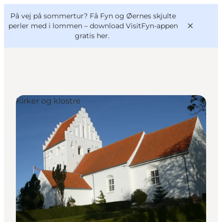
English
og
Danish
konferencer
På vej på sommertur? Få Fyn og Øernes skjulte
VisitFyn
Deutsch
perler med i lommen –
download VisitFyn-appen
gratis her.
Kirker og klostre
Oplevelser
Outdoor
Mad og drikke
Overnatning
Book lokale oplevelser