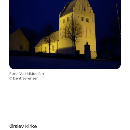
Foto
:
VisitMiddelfart
©
Bent Sørensen
Ørslev Kirke