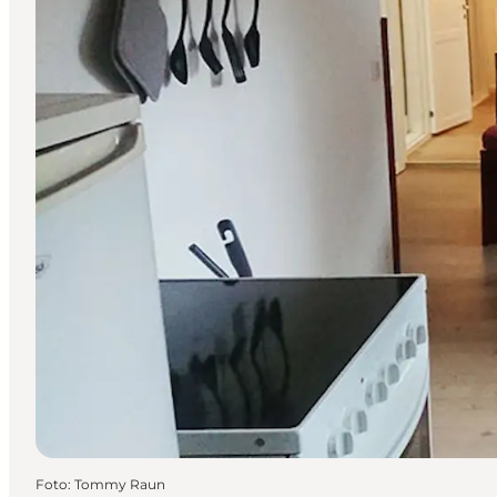
Foto
:
Tommy Raun