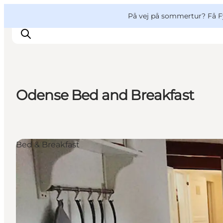
English
og
Danish
konferencer
VisitFyn
På vej på sommertur? Få F
Deutsch
Odense Bed and Breakfast
Oplevelser
Outdoor
Mad og drikke
Bed & Breakfast
Overnatning
Book lokale oplevelser