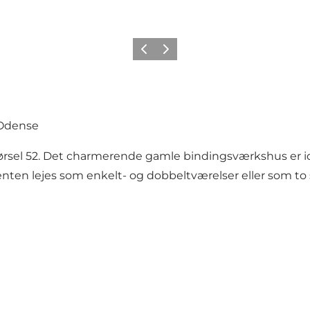
Forrige
Næste
 Odense
rakørsel 52. Det charmerende gamle bindingsværkshus er 
enten lejes som enkelt- og dobbeltværelser eller som to