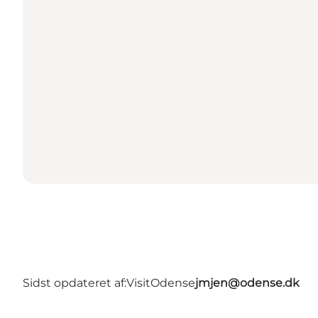
Sidst opdateret af:
VisitOdense
jmjen@odense.dk