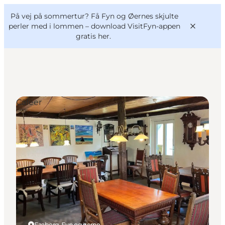
English
og
Danish
konferencer
På vej på sommertur? Få Fyn og Øernes skjulte
VisitFyn
Deutsch
perler med i lommen –
download VisitFyn-appen
gratis her.
Cafeer
Oplevelser
Outdoor
Mad og drikke
Overnatning
Book lokale oplevelser
Faaborg, Fyn og øerne