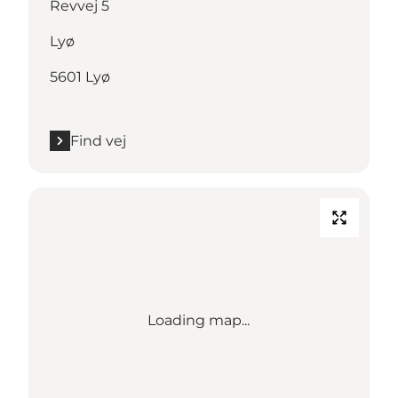
Revvej 5
Lyø
5601 Lyø
Find vej
Loading map...