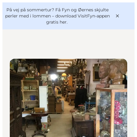
English
og
Danish
konferencer
På vej på sommertur? Få Fyn og Øernes skjulte
VisitFyn
Deutsch
perler med i lommen –
download VisitFyn-appen
gratis her.
Shopping
Oplevelser
Outdoor
Mad og drikke
Overnatning
Book lokale oplevelser