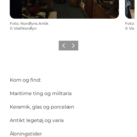
Foto
:
Nordfyns Antik
Foto
:
©
VisitNordfyn
©
Visi
Forrige
Næste
Kom og find:
Maritime ting og militaria
Keramik, glas og porcelæn
Antikt legetøj og varia
Åbningstider