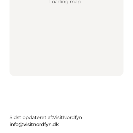
Loading map...
Sidst opdateret af:
VisitNordfyn
info@visitnordfyn.dk