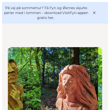
English
og
Danish
konferencer
På vej på sommertur? Få Fyn og Øernes skjulte
VisitFyn
Deutsch
perler med i lommen –
download VisitFyn-appen
gratis her.
Ture på egen hånd
Oplevelser
Outdoor
Mad og drikke
Overnatning
Book lokale oplevelser