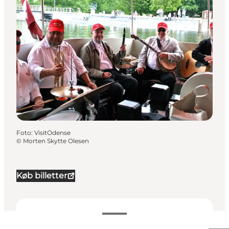
Foto
:
VisitOdense
©
Morten Skytte Olesen
Køb billetter
Datoer og tider