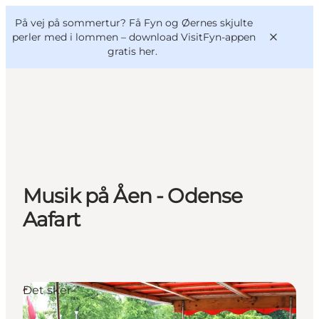
English
og
Danish
konferencer
På vej på sommertur? Få Fyn og Øernes skjulte
VisitFyn
Deutsch
perler med i lommen –
download VisitFyn-appen
gratis her.
Oplevelser
Outdoor
Musik på Åen - Odense
Mad og drikke
Overnatning
Aafart
Book lokale oplevelser
Det sker