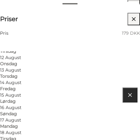
Datoer og tider
179 DKK
Priser
Besøg hjemmeside
9 August
Søndag
Mig selv, Min partner, Venner
10 August
Pris
179 DKK
Mandag
11 August
Tirsdag
12 August
Onsdag
13 August
Torsdag
14 August
Fredag
15 August
Lørdag
Find vej
16 August
Søndag
Filosofgangen 30
17 August
Mandag
5000 Odense C
18 August
Tirsdag