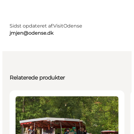
Sidst opdateret af:
VisitOdense
jmjen@odense.dk
Relaterede produkter
Aktiviteter