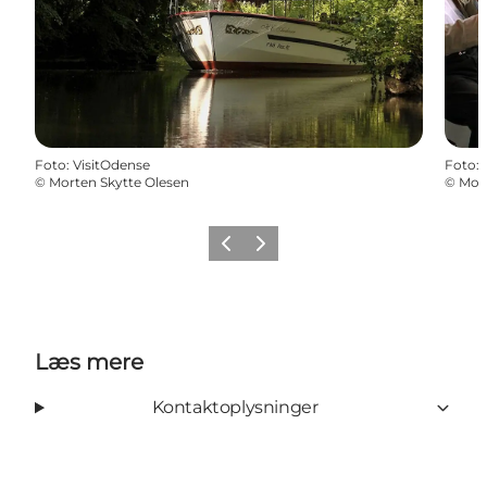
Foto
:
VisitOdense
Foto
:
©
Morten Skytte Olesen
©
Mort
Forrige
Næste
Læs mere
Kontaktoplysninger