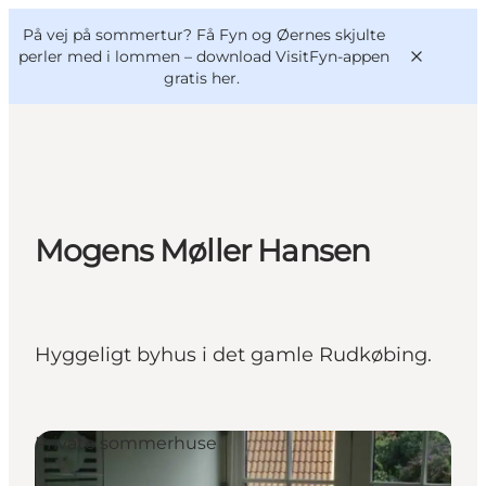
English
og
Danish
konferencer
På vej på sommertur? Få Fyn og Øernes skjulte
VisitFyn
Deutsch
perler med i lommen –
download VisitFyn-appen
gratis her.
Oplevelser
Mogens Møller Hansen
Outdoor
Mad og drikke
Overnatning
Hyggeligt byhus i det gamle Rudkøbing.
Book lokale oplevelser
Private sommerhuse