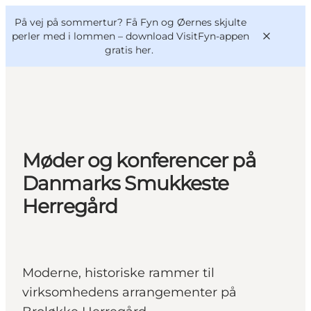
English
og
Danish
konferencer
På vej på sommertur? Få Fyn og Øernes skjulte
VisitFyn
Deutsch
perler med i lommen –
download VisitFyn-appen
gratis her.
Oplevelser
Møder og konferencer på
Outdoor
Danmarks Smukkeste
Mad og drikke
Herregård
Overnatning
Book lokale oplevelser
Moderne, historiske rammer til
virksomhedens arrangementer på