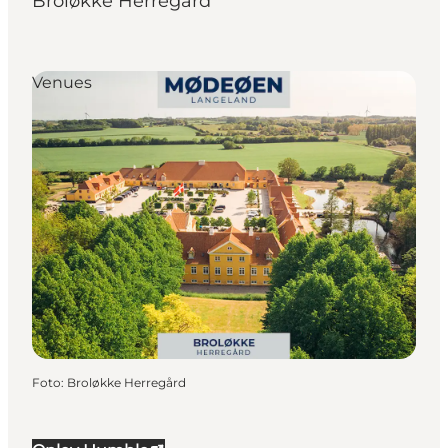
Broløkke Herregård
Venues
Foto
:
Broløkke Herregård