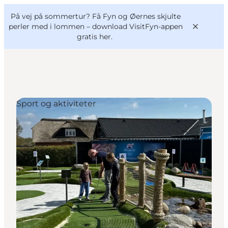
English
og
Danish
konferencer
På vej på sommertur? Få Fyn og Øernes skjulte
VisitFyn
Deutsch
perler med i lommen –
download VisitFyn-appen
gratis her.
Sport og aktiviteter
Oplevelser
Outdoor
Mad og drikke
Overnatning
Book lokale oplevelser