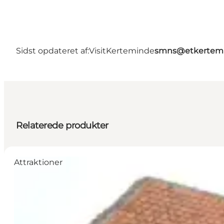
Sidst opdateret af:
VisitKerteminde
smns@etkertemi
Relaterede produkter
Attraktioner