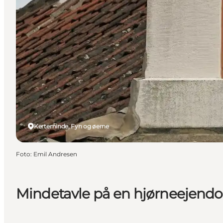
Kerteminde, Fyn og øerne
Foto
:
Emil Andresen
Mindetavle på en hjørneejend