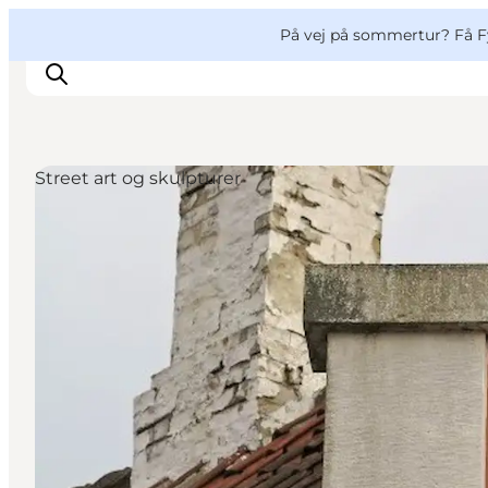
English
og
Danish
konferencer
VisitFyn
På vej på sommertur? Få F
Deutsch
Street art og skulpturer
Oplevelser
Outdoor
Mad og drikke
Overnatning
Book lokale oplevelser