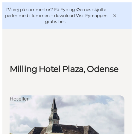
English
og
Danish
konferencer
På vej på sommertur? Få Fyn og Øernes skjulte
VisitFyn
Deutsch
perler med i lommen –
download VisitFyn-appen
gratis her.
Oplevelser
Milling Hotel Plaza, Odense
Outdoor
Mad og drikke
Overnatning
Book lokale oplevelser
Hoteller