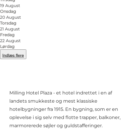
19 August
Onsdag
20 August
Torsdag
21 August
Fredag
22 August
Foto
:
Milling Group
Foto
:
Lørdag
Indlæs flere
Forrige
Næste
Milling Hotel Plaza - et hotel indrettet i en af
landets smukkeste og mest klassiske
hotelbygninger fra 1915. En bygning, som er en
oplevelse i sig selv med flotte trapper, balkoner,
marmorerede søjler og guldstafferinger.