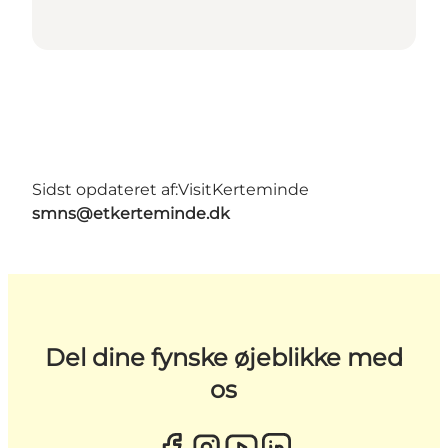
Sidst opdateret af:
VisitKerteminde
smns@etkerteminde.dk
Del dine fynske øjeblikke med
os