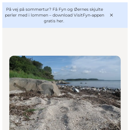
English
og
Danish
konferencer
På vej på sommertur? Få Fyn og Øernes skjulte
VisitFyn
Deutsch
perler med i lommen –
download VisitFyn-appen
gratis her.
Lystfiskeri
Oplevelser
Outdoor
Mad og drikke
Overnatning
Book lokale oplevelser