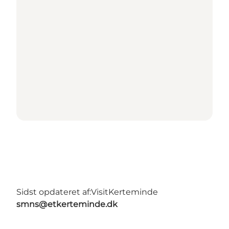
Sidst opdateret af:
VisitKerteminde
smns@etkerteminde.dk