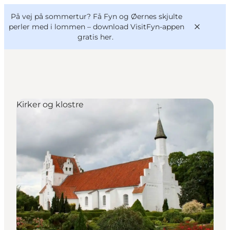
English
og
Danish
konferencer
På vej på sommertur? Få Fyn og Øernes skjulte
VisitFyn
Deutsch
perler med i lommen –
download VisitFyn-appen
gratis her.
Kirker og klostre
Oplevelser
Outdoor
Mad og drikke
Overnatning
Book lokale oplevelser