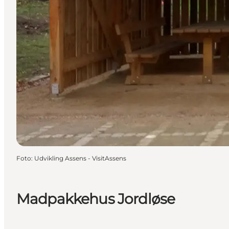
Foto
:
Udvikling Assens - VisitAssens
Madpakkehus Jordløse