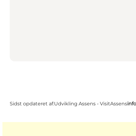
Sidst opdateret af:
Udvikling Assens - VisitAssens
inf