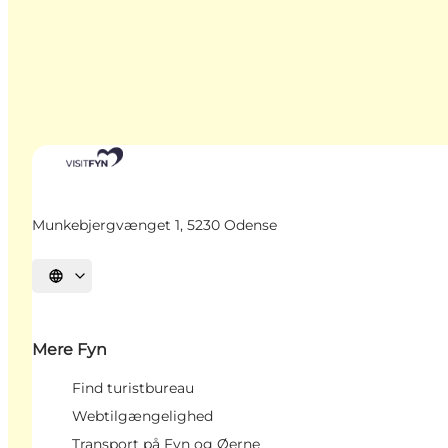
Munkebjergvænget 1, 5230 Odense
Vælg sprog
Mere Fyn
Find turistbureau
Webtilgængelighed
Transport på Fyn og Øerne