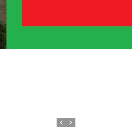
Forrige
Næste