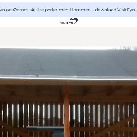
yn og Øernes skjulte perler med i lommen –
download VisitFyn-