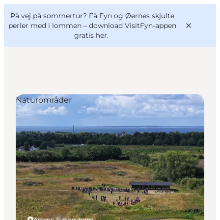
English
og
Danish
konferencer
På vej på sommertur? Få Fyn og Øernes skjulte
VisitFyn
Deutsch
perler med i lommen –
download VisitFyn-appen
gratis her.
Naturområder
Oplevelser
Outdoor
Mad og drikke
Overnatning
Book lokale oplevelser
Assens, Fyn og øerne