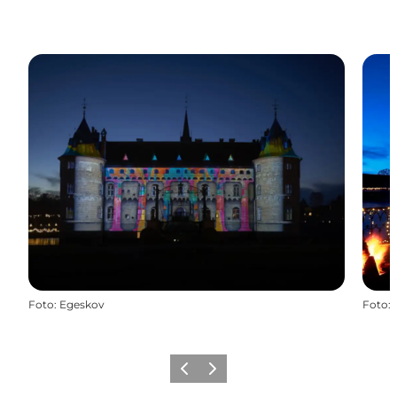
Foto
:
Egeskov
Foto
:
Forrige
Næste