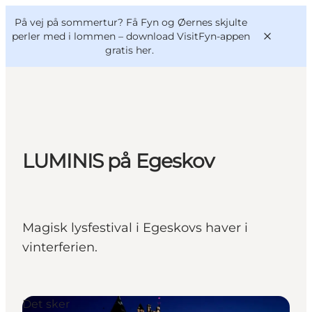
English
og
Danish
konferencer
På vej på sommertur? Få Fyn og Øernes skjulte
VisitFyn
Deutsch
perler med i lommen –
download VisitFyn-appen
gratis her.
Oplevelser
LUMINIS på Egeskov
Outdoor
Mad og drikke
Overnatning
Magisk lysfestival i Egeskovs haver i
Book lokale oplevelser
vinterferien.
Det sker